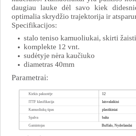
daugiau lauke dėl savo kiek didesni
optimalia skrydžio trajektorija ir atsparu
Specifikacijos:
stalo teniso kamuoliukai, skirti žaist
komplekte 12 vnt.
sudėtyje nėra kaučiuko
diametras 40mm
Parametrai:
Kiekis pakuotėje
12
ITTF klasifikacija
laisvalaikiui
Kamuoliukų tipas
plastikiniai
Spalva
balta
Gamintojas
Buffalo, Nyderlandai