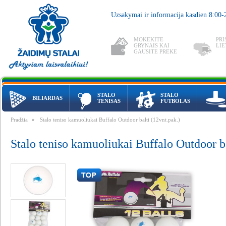
Uzsakymai ir informacija kasdien 8:00
MOKEKITE
PRI
GRYNAIS KAI
LIE
GAUSITE PREKE
STALO
STALO
BILIARDAS
TENISAS
FUTBOLAS
Pradžia
Stalo teniso kamuoliukai Buffalo Outdoor balti (12vnt.pak.)
Stalo teniso kamuoliukai Buffalo Outdoor ba