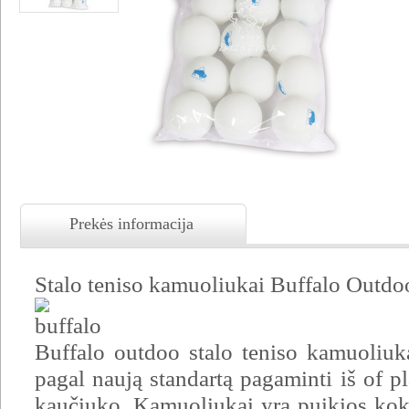
Prekės informacija
Stalo teniso kamuoliukai Buffalo Outdoo
Buffalo outdoo stalo teniso kamuoliuka
pagal naują standartą pagaminti iš of p
kaučiuko. Kamuoliukai yra puikios koky