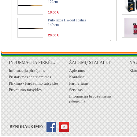
122cm
18.00 €
Pulo lazda Hwood 1dalies
140 cm
20.00 €
INFORMACIJA PIRKĖJUI:
ŽAIDIMŲ STALAI.LT:
NA
Informacija pirkėjams
Apie mus
Klau
Pristatymas ar atsiėmimas
Kontaktai
Pirkimo - Pardavimo taisyklės
Partneriams
Privatumo taisyklės
Servisas
Informacija biudžetinėms
įstaigoms
BENDRAUKIME: