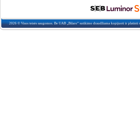
2026 © Visos teisės saugomos. Be UAB „Bilaro“ sutikimo draudžiama kopijuoti ir platinti s