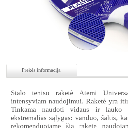
Prekės informacija
Stalo teniso raketė Atemi Univers
intensyviam naudojimui. Raketė yra iti
Tinkama naudoti vidaus ir lauko s
ekstremalias sąlygas: vanduo, šaltis, ka
rekomenduojame šią raketę naudojan