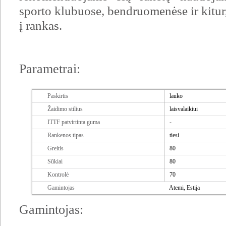
sporto klubuose, bendruomenėse ir kitur, 
į rankas.
Parametrai:
Paskirtis
lauko
Žaidimo stilius
laisvalaikiui
ITTF patvirtinta guma
-
Rankenos tipas
tiesi
Greitis
80
Sūkiai
80
Kontrolė
70
Gamintojas
Atemi, Estija
Gamintojas: