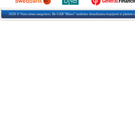
2026 © Visos teises saugomos. Be UAB "Bilaro" sutikimo draudziama kopijuoti ir platinti sv