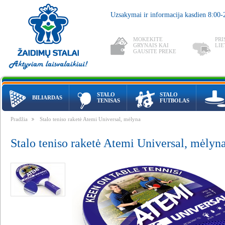
Uzsakymai ir informacija kasdien 8:00
MOKEKITE
PRI
GRYNAIS KAI
LIE
GAUSITE PREKE
STALO
STALO
BILIARDAS
TENISAS
FUTBOLAS
Pradžia
Stalo teniso raketė Atemi Universal, mėlyna
Stalo teniso raketė Atemi Universal, mėlyn