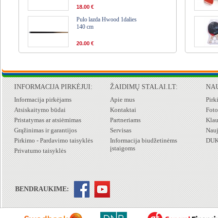
18.00 €
Pulo lazda Hwood 1dalies
140 cm
20.00 €
INFORMACIJA PIRKĖJUI:
ŽAIDIMŲ STALAI.LT:
NA
Informacija pirkėjams
Apie mus
Pirk
Atsiskaitymo būdai
Kontaktai
Foto
Pristatymas ar atsiėmimas
Partneriams
Klau
Grąžinimas ir garantijos
Servisas
Nauj
Pirkimo - Pardavimo taisyklės
Informacija biudžetinėms
DU
įstaigoms
Privatumo taisyklės
BENDRAUKIME: