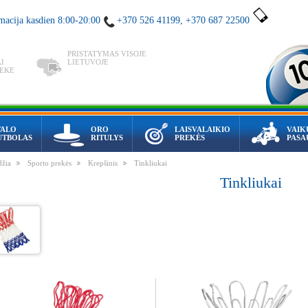
macija kasdien 8:00-20:00
+370 526 41199, +370 687 22500
PRISTATYMAS VISOJE
I
LIETUVOJE
REKE
TALO
ORO
LAISVALAIKIO
VAIK
UTBOLAS
RITULYS
PREKĖS
PASA
džia
Sporto prekės
Krepšinis
Tinkliukai
Tinkliukai