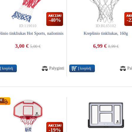
-40%
-
ID:119010
ID:BL65102
šinio tinkliukas Hot Sports, nailoninis
Krepšinio tinkliukas, 160g
3,00 €
6,99 €
5,00 €
8,99 €
Palyginti
Pa
Į krepšelį
Į krepšelį
-19%