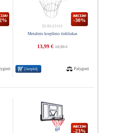
22%
-30%
ID:BL65103
Metalinis krepšinio tinkliukas
13,99 €
19,99 €
lyginti
Palyginti
Į krepšelį
-23%