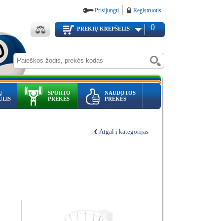
Prisijungti
Registruotis
0
PREKIŲ KREPŠELIS
Ų
SPORTO
NAUDOTOS
ULIS
PREKĖS
PREKĖS
Atgal į kategorijas