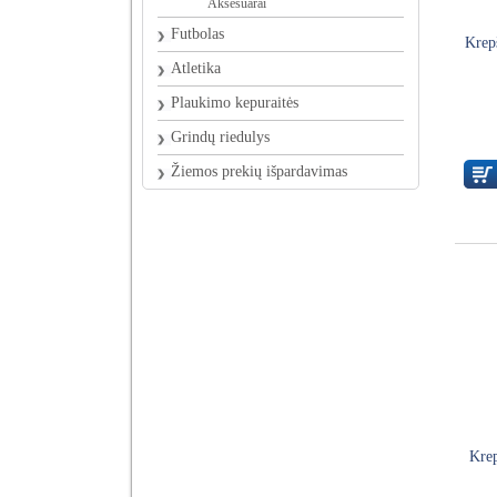
Aksesuarai
Futbolas
Krepš
Atletika
Plaukimo kepuraitės
Grindų riedulys
Žiemos prekių išpardavimas
Krep