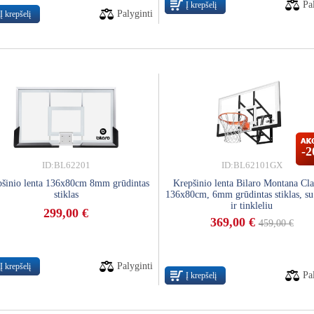
Pa
Į krepšelį
Palyginti
Į krepšelį
-
ID:BL62201
ID:BL62101GX
pšinio lenta 136x80cm 8mm grūdintas
Krepšinio lenta Bilaro Montana Cla
stiklas
136x80cm, 6mm grūdintas stiklas, su
ir tinkleliu
299,00 €
369,00 €
459,00 €
Palyginti
Į krepšelį
Pa
Į krepšelį