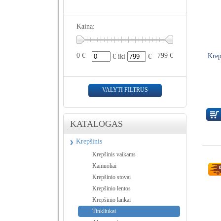
Kaina:
0 €
799 €
Krep
€ iki
€
VALYTI FILTRUS
KATALOGAS
Krepšinis
Krepšinis vaikams
Kamuoliai
Krepšinio stovai
Krepšinio lentos
Krepšinio lankai
Tinkliukai