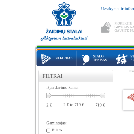
Uzsakymai ir infor
MOKEKITE
GRYNAIS KA
GAUSITE P
STALO
S
BILIARDAS
TENISAS
F
Pra
FILTRAI
Išpardavimo kaina:
2 € to 719 €
2 €
719 €
Gamintojas:
Bilaro