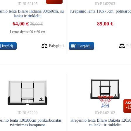
ID:BL62105
ID:BL62203
inio lenta Bilaro Indiana 90x60cm, su
Krepšinio lenta 110x75cm, polikarb
lanku ir tinkleliu
64,00 €
89,00 €
79,00 €
Lentos dydis: 90 x 60 cm
Palyginti
Pa
Į krepšelį
Į krepšelį
-
ID:BL62209
ID:BL62102
šinio lenta 130x80cm polikarbonatas,
Krepšinio lenta Bilaro Dakota 120x
tvirtinimas kampuose
su lanku ir tinkleliu