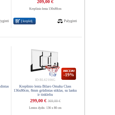
209,00 €
Krepšinio lenta 130x80cm
lyginti
Palyginti
Į krepšelį
-19%
ID:BL62106G
dintas
Krepšinio lenta Bilaro Omaha Class
136x80cm, 8mm grūdintas stiklas, su lanku
ir tinkleliu
299,00 €
369,00 €
Lentos dydis: 136 x 80 cm