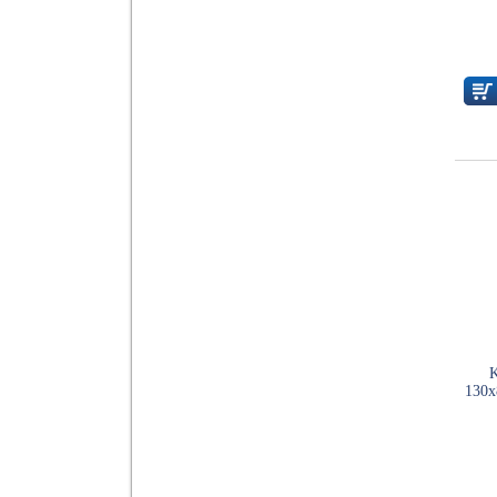
K
130x