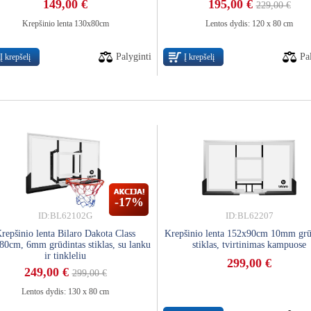
149,00 €
195,00 €
229,00 €
Krepšinio lenta 130x80cm
Lentos dydis: 120 x 80 cm
Palyginti
Pa
Į krepšelį
Į krepšelį
-17%
ID:BL62102G
ID:BL62207
repšinio lenta Bilaro Dakota Class
Krepšinio lenta 152x90cm 10mm grū
80cm, 6mm grūdintas stiklas, su lanku
stiklas, tvirtinimas kampuose
ir tinkleliu
299,00 €
249,00 €
299,00 €
Lentos dydis: 130 x 80 cm