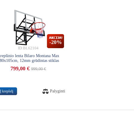
-20%
ID:BL62104
repšinio lenta Bilaro Montana Max
80x105cm, 12mm grūdintas stiklas
799,00 €
999,00 €
Palyginti
Į krepšelį