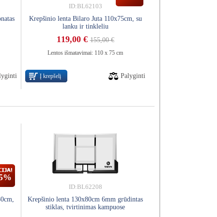
ID:BL62103
onatas
Krepšinio lenta Bilaro Juta 110x75cm, su
lanku ir tinkleliu
119,00 €
155,00 €
Lentos išmatavimai: 110 x 75 cm
lyginti
Palyginti
Į krepšelį
15%
ID:BL62208
80cm,
Krepšinio lenta 130x80cm 6mm grūdintas
stiklas, tvirtinimas kampuose