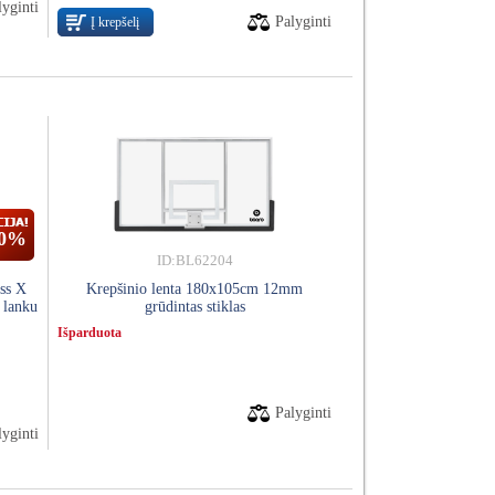
lyginti
Palyginti
Į krepšelį
20%
ID:BL62204
ss X
Krepšinio lenta 180x105cm 12mm
 lanku
grūdintas stiklas
Išparduota
Palyginti
lyginti