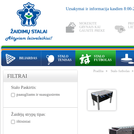
Uzsakymai ir informacija kasdien 8:00
MOKEKITE
PRI
GRYNAIS KAI
LIE
GAUSITE PREKE
STALO
STALO
BILIARDAS
TENISAS
FUTBOLAS
Pradžia
Stalo futbolas
FILTRAI
Stalo Paskirtis:
paaugliams ir suaugusiems
Žaidėjų strypų tipas:
ištisiniai