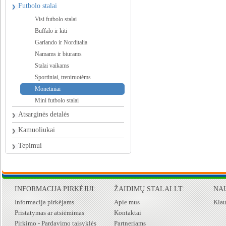
Futbolo stalai
Visi futbolo stalai
Buffalo ir kiti
Garlando ir Norditalia
Namams ir biurams
Stalai vaikams
Sportiniai, treniruotėms
Monetiniai
Mini futbolo stalai
Atsarginės detalės
Kamuoliukai
Tepimui
INFORMACIJA PIRKĖJUI:
ŽAIDIMŲ STALAI.LT:
NA
Informacija pirkėjams
Apie mus
Klau
Pristatymas ar atsiėmimas
Kontaktai
Pirkimo - Pardavimo taisyklės
Partneriams