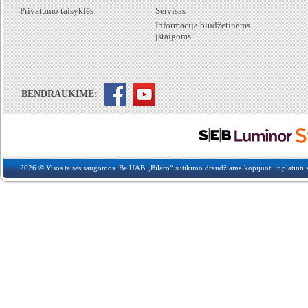
Privatumo taisyklės
Servisas
Informacija biudžetinėms
įstaigoms
BENDRAUKIME:
2026 © Visos teisės saugomos. Be UAB „Bilaro“ sutikimo draudžiama kopijuoti ir platinti s