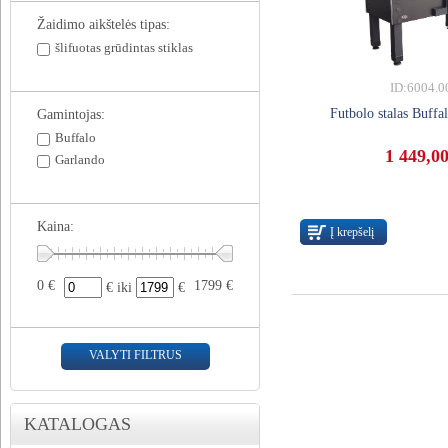
Žaidimo aikštelės tipas:
šlifuotas grūdintas stiklas
ID:6004.0
Futbolo stalas Buffa
Gamintojas:
Buffalo
1 449,00
Garlando
Kaina:
Į krepšelį
0 €
1799 €
€ iki
€
VALYTI FILTRUS
KATALOGAS