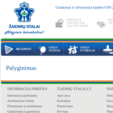
Uzsakymai ir informacija kasdien 8:00
MOKEKITE
PRI
GRYNAIS KAI
LIE
GAUSITE PREKE
STALO
STALO
BILIARDAS
TENISAS
FUTBOLAS
Palyginimas
INFORMACIJA PIRKĖJUI:
ŽAIDIMŲ STALAI.LT:
NA
Informacija pirkėjams
Apie mus
Pirk
Atsiskaitymo būdai
Kontaktai
Foto
Pristatymas ar atsiėmimas
Partneriams
Klau
Grąžinimas ir garantijos
Servisas
Nauj