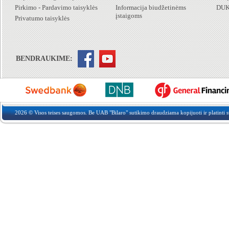
Pirkimo - Pardavimo taisyklės
Informacija biudžetinėms
DU
įstaigoms
Privatumo taisyklės
BENDRAUKIME:
2026 © Visos teises saugomos. Be UAB "Bilaro" sutikimo draudziama kopijuoti ir platinti sv