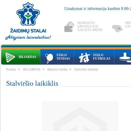
Uzsakymai ir informacija kasdien 8:00
MOKEKITE
PRI
GRYNAIS KAI
LIE
GAUSITE PREKE
STALO
STALO
BILIARDAS
TENISAS
FUTBOLAS
Pradžia
BILIARDAS
Biliardo baldai
Stalviršio laikiklis
Stalviršio laikiklis