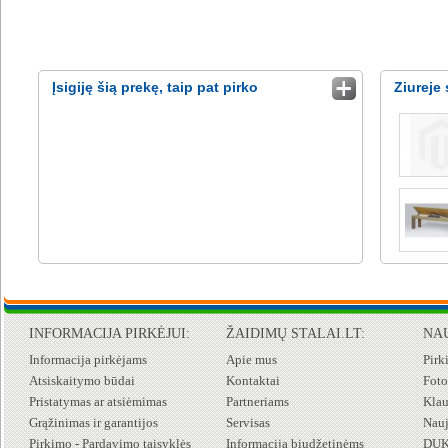
Įsigiję šią prekę, taip pat pirko
Ziureje 
INFORMACIJA PIRKĖJUI:
ŽAIDIMŲ STALAI.LT:
NA
Informacija pirkėjams
Apie mus
Pirk
Atsiskaitymo būdai
Kontaktai
Foto
Pristatymas ar atsiėmimas
Partneriams
Klau
Grąžinimas ir garantijos
Servisas
Nauj
Pirkimo - Pardavimo taisyklės
Informacija biudžetinėms
DU