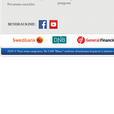
įstaigoms
Privatumo taisyklės
BENDRAUKIME:
2026 © Visos teises saugomos. Be UAB "Bilaro" sutikimo draudziama kopijuoti ir platinti sv