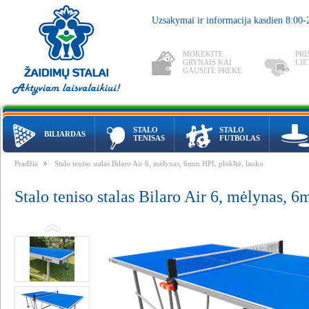
Uzsakymai ir informacija kasdien 8:00
MOKEKITE
PRI
GRYNAIS KAI
LIE
GAUSITE PREKE
STALO
STALO
BILIARDAS
TENISAS
FUTBOLAS
Pradžia
Stalo teniso stalas Bilaro Air 6, mėlynas, 6mm HPL plokštė, lauko
Stalo teniso stalas Bilaro Air 6, mėlynas, 