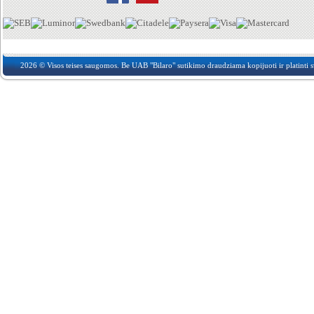
2026 © Visos teises saugomos. Be UAB "Bilaro" sutikimo draudziama kopijuoti ir platinti sv