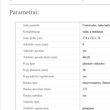
Parametrai:
Stalo paskirtis
Universalus, tinka lauke
Komplektacija
stalas ir tinkliukas
Stalo dydis (cm)
274 x 152 x 76
Aikštelės storis (mm)
6
Aikštelės apvadas
yra
Aikštelės apvado plotis (mm)
40x20
Kojų tipas
plieninės cinkuotos
Kojų diametras (mm)
38
Kojų aukščio reguliavimas
yra
Ratukų tipas
manevruojantys, dantyt
Ratukų skersmuo (mm)
175
Ratukų stabdžiai
yra
Tinklelio tipas
-
Tinklelio reguliavimas
įtempimas