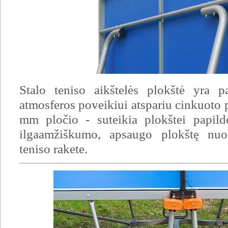
Stalo teniso aikštelės plokštė yra pa
atmosferos poveikiui atspariu cinkuoto 
mm pločio - suteikia plokštei papi
ilgaamžiškumo, apsaugo plokštę nu
teniso rakete.