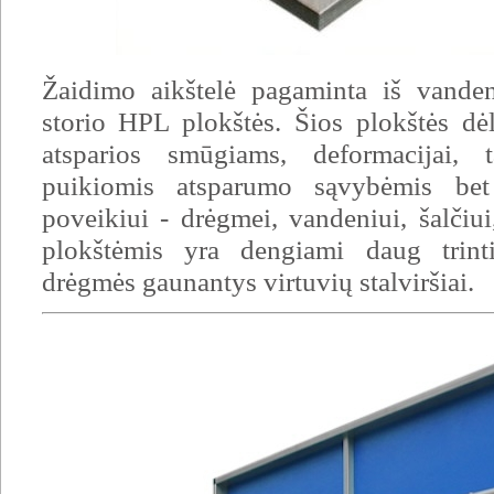
Žaidimo aikštelė pagaminta iš vande
storio HPL plokštės. Šios plokštės dė
atsparios smūgiams, deformacijai, 
puikiomis atsparumo sąvybėmis be
poveikiui - drėgmei, vandeniui, šalčiui
plokštėmis yra dengiami daug trinti
drėgmės gaunantys virtuvių stalviršiai.