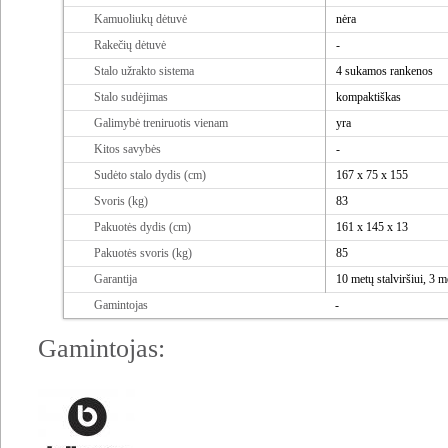
Kamuoliukų dėtuvė
nėra
Rakečių dėtuvė
-
Stalo užrakto sistema
4 sukamos rankenos
Stalo sudėjimas
kompaktiškas
Galimybė treniruotis vienam
yra
Kitos savybės
-
Sudėto stalo dydis (cm)
167 x 75 x 155
Svoris (kg)
83
Pakuotės dydis (cm)
161 x 145 x 13
Pakuotės svoris (kg)
85
Garantija
10 metų stalviršiui, 3 me
Gamintojas
-
Gamintojas: