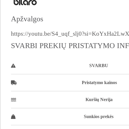
Apžvalgos
https://youtu.be/S4_uqf_slj0?si=KoYxHa2L
SVARBI PREKIŲ PRISTATYMO IN
SVARBU
Pristatymo kainos
Kuršių Nerija
Sunkios prekės