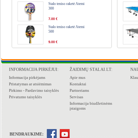
Stalo teniso raketė Atemi
300
7.00 €
Stalo teniso raketė Atemi
500
9.00 €
INFORMACIJA PIRKĖJUI:
ŽAIDIMŲ STALAI.LT:
NA
Informacija pirkėjams
Apie mus
Klau
Pristatymas ar atsiėmimas
Kontaktai
Pirkimo - Pardavimo taisyklės
Partneriams
Privatumo taisyklės
Servisas
Informacija biudžetinėms
įstaigoms
BENDRAUKIME: