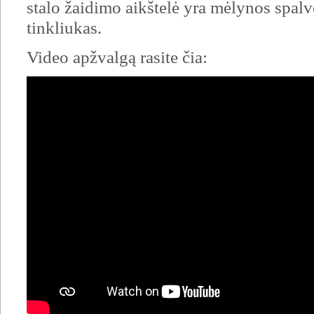
stalo žaidimo aikštelė yra mėlynos spal
tinkliukas.
Video apžvalgą rasite čia: