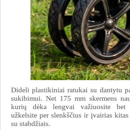
Dideli plastikiniai ratukai su dantytu 
sukibimui. Net 175 mm skermens nauj
kurių dėka lengvai važiuosite bet 
užkelsite per slenkščius ir įvairias kitas 
su stabdžiais.