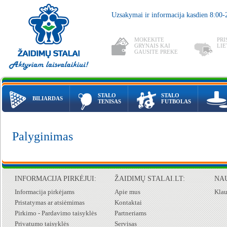
Uzsakymai ir informacija kasdien 8:00
MOKEKITE
PRI
GRYNAIS KAI
LIE
GAUSITE PREKE
STALO
STALO
BILIARDAS
TENISAS
FUTBOLAS
Palyginimas
INFORMACIJA PIRKĖJUI:
ŽAIDIMŲ STALAI.LT:
NA
Informacija pirkėjams
Apie mus
Klau
Pristatymas ar atsiėmimas
Kontaktai
Pirkimo - Pardavimo taisyklės
Partneriams
Privatumo taisyklės
Servisas