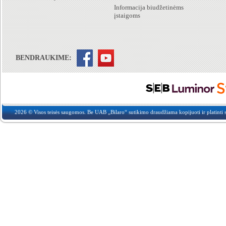
Informacija biudžetinėms
įstaigoms
BENDRAUKIME:
2026 © Visos teisės saugomos. Be UAB „Bilaro“ sutikimo draudžiama kopijuoti ir platinti s